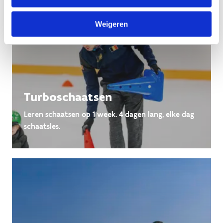
Weigeren
Turboschaatsen
Leren schaatsen op 1 week. 4 dagen lang, elke dag
schaatsles.