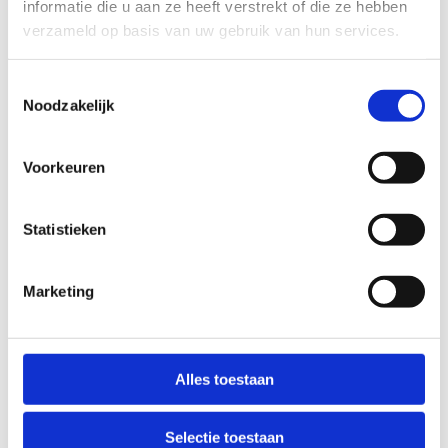
informatie die u aan ze heeft verstrekt of die ze hebben
verzameld op basis van uw gebruik van hun services.
Toestemmingsselectie
Noodzakelijk
Voorkeuren
Start 2 Ice Skate
Statistieken
Starten, stoppen, draaien, ... Leer in 8 lessen de
basics van het ijsschaatsen.
Marketing
Alles toestaan
Selectie toestaan