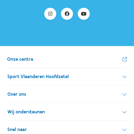
Onze centra
Sport Vlaanderen Hoofdzetel
Simon Bolivarlaan 17
Over ons
1000 Brussel
Wie zijn we, wat doen we
Wij ondersteunen
Ondernemingsnummer: BE 0248.142.826
Onze centra
Postadres
Lokale besturen
Snel naar
Onze sportkampen