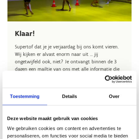
Klaar!
Supertof dat je je verjaardag bij ons komt vieren.
Wij kijken er alvast enorm naar uit ... jij
ongetwijfeld ook, niet? Je ontvangt binnen de 3
dagen een mailtje van ons met alle informatie die
je nodig hebt én een betaalverzoek om het feestje
helemaal te bevestigen. Geen mailtje gehad? Neem
contact op met
res.herentals@sport.vlaanderen
.
Toestemming
Details
Over
De betaling van je verjaardagsmaaltijd gebeurt ter
plekke in de cafetaria en zal je dus niet op je
betaalverzoek vinden.
Deze website maakt gebruik van cookies
We gebruiken cookies om content en advertenties te
Heb je toch nog een vraag? Aarzel niet om ons te
personaliseren, om functies voor social media te bieden
contacteren.