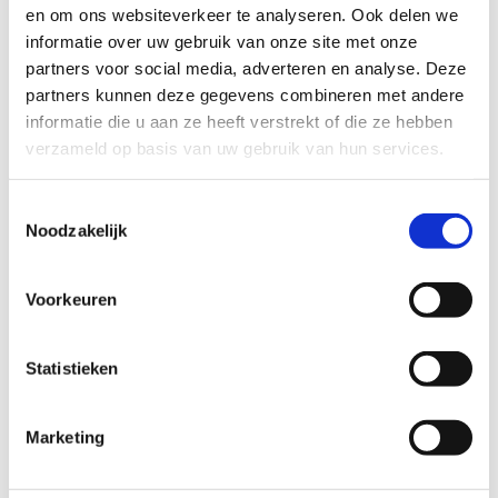
en om ons websiteverkeer te analyseren. Ook delen we
informatie over uw gebruik van onze site met onze
Tot dan!
partners voor social media, adverteren en analyse. Deze
partners kunnen deze gegevens combineren met andere
informatie die u aan ze heeft verstrekt of die ze hebben
verzameld op basis van uw gebruik van hun services.
Nog
Toestemmingsselectie
vragen?
Noodzakelijk
Neem
contact
met
Voorkeuren
ons op
+32 14
Statistieken
85 95 10
Stuur
Marketing
een
bericht