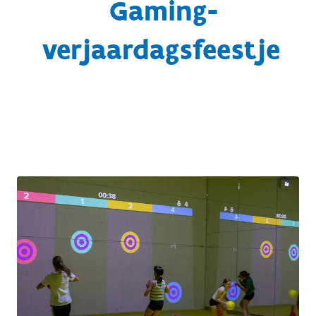
Gaming-
verjaardagsfeestje