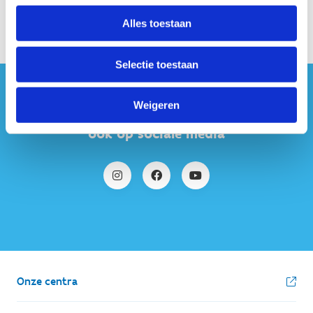
Alles toestaan
Selectie toestaan
#sportersbelevenmeer
Weigeren
ook op sociale media
Onze centra