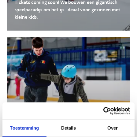
Tickets coming soon! We bouwen een gigantisch
speelparadijs om het ijs. Ideaal voor gezinnen met
kleine kids.
Start 2 Ice Skate
Toestemming
Details
Over