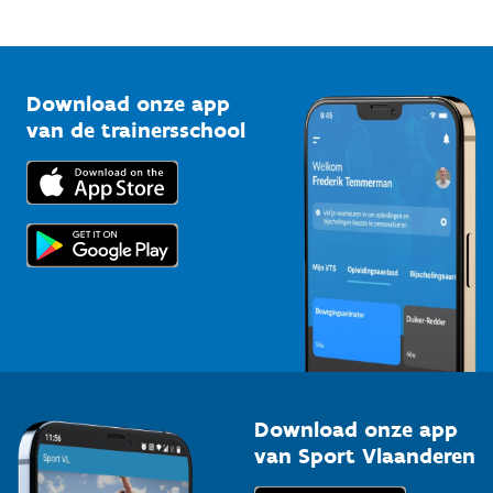
Mountainbikeroutes
Onze nieuwsbrieven
1210 Brussel
G-sport
Vlaamse Trainersschool
Sportclubs
Kennisplatform
Download onze app
Bedrijven
van de trainersschool
Downloads
Trainers en begeleiders
Voor de pers
Scholen
Topsporters
Organisatoren van sportevenementen
Download onze app
van Sport Vlaanderen