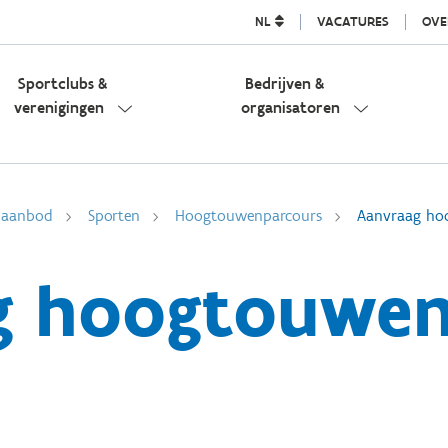
NL
VACATURES
OVE
Sportclubs &
Bedrijven &
verenigingen
organisatoren
l aanbod
Sporten
Hoogtouwenparcours
Aanvraag ho
g hoogtouwen