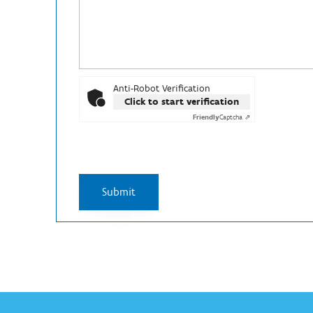
Anti-Robot Verification
Click to start verification
Friendly
Captcha ⇗