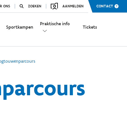
R ONS
ZOEKEN
AANMELDEN
CONTACT
Praktische info
Sportkampen
Tickets
ogtouwenparcours
parcours