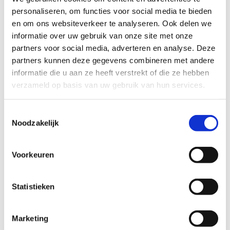
Hoe reserveren?
personaliseren, om functies voor social media te bieden
en om ons websiteverkeer te analyseren. Ook delen we
Ga naar onze webshop en start met de
informatie over uw gebruik van onze site met onze
bestelling van je ticket.
partners voor social media, adverteren en analyse. Deze
Bij promotiecode geef je de laatste 8 cijfers
partners kunnen deze gegevens combineren met andere
van je rijksregisternummer in (enkel cijfers
informatie die u aan ze heeft verstrekt of die ze hebben
ingeven, geen punten of strepen).
verzameld op basis van uw gebruik van hun services.
Bestel je meerdere tickets? Dan geef je voor
alle bezoekers de laatste 8 cijfers van hun
rijksregisternummer in.
Toestemmingsselectie
Noodzakelijk
Bestel je een combiticket voor het
waterjumppark? Geef dan ook de laatste 8
cijfers van je rijksregisternummer in om de
Voorkeuren
strandkorting te krijgen.
De kassa van de strandzone is open tot 18u, ons
Statistieken
strand wordt ontruimd om 19u15.
Marketing