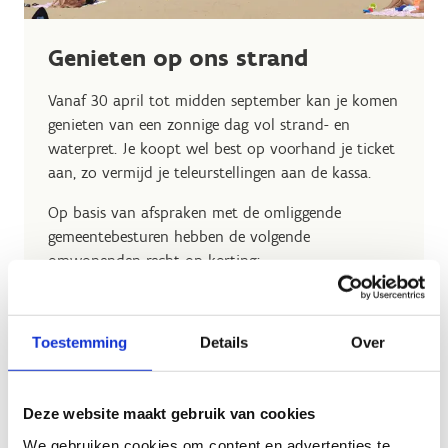
Genieten op ons strand
Vanaf 30 april tot midden september kan je komen
genieten van een zonnige dag vol strand- en
waterpret. Je koopt wel best op voorhand je ticket
aan, zo vermijd je teleurstellingen aan de kassa.
Op basis van afspraken met de omliggende
gemeentebesturen hebben de volgende
omwonenden recht op korting:
Als inwoner van Zemst heb je recht op een
gratis ticket.
Toestemming
Details
Over
Als inwoner ven Vilvoorde heb je recht op
50% korting.
Als inwoner ven Boortmeerbeek heb je recht
Deze website maakt gebruik van cookies
op 50% korting.
We gebruiken cookies om content en advertenties te