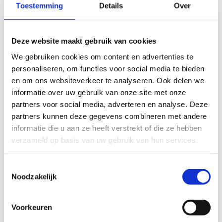
Toestemming
Details
Over
Praktische informatie
Deze website maakt gebruik van cookies
Reserveren is eenvoudig - klik op de knop
We gebruiken cookies om content en advertenties te
hieronder en vermeld in je e-mail:
personaliseren, om functies voor social media te bieden
en om ons websiteverkeer te analyseren. Ook delen we
- Naam van de school
informatie over uw gebruik van onze site met onze
- Adres en ondernemingsnummer van de school
partners voor social media, adverteren en analyse. Deze
- Contactpersoon (leerkracht)
partners kunnen deze gegevens combineren met andere
- Datum en gewenste tijden voor de reservering
informatie die u aan ze heeft verstrekt of die ze hebben
- Geschat aantal deelnemers
verzameld op basis van uw gebruik van hun services.
- Eventuele extra benodigde materialen
Of je nu een enkele les, een heel trimester of zelfs
Toestemmingsselectie
een heel schooljaar wilt reserveren, wij staan voor
Noodzakelijk
je klaar.
Voorkeuren
Heb je specifieke materialen nodig voor jouw
les?
Laat het ons weten in je e-mail. Wacht niet