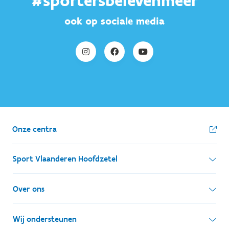
#sportersbelevenmeer
ook op sociale media
Onze centra
Sport Vlaanderen Hoofdzetel
Simon Bolivarlaan 17
Over ons
1000 Brussel
Wie zijn we, wat doen we
Wij ondersteunen
Ondernemingsnummer: BE 0248.142.826