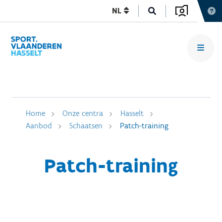
NL
Home
Onze centra
Hasselt
Aanbod
Schaatsen
Patch-training
Patch-training