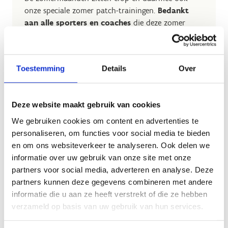
onze speciale zomer patch-trainingen.
Bedankt
aan alle sporters en coaches
die deze zomer
hebben getraind en genoten van gefocuste ijstijd.
Wil je graag op de hoogte blijven van nieuwe
trainingen? Laat dan je e-mailadres achter.
Toestemming
Details
Over
Deze website maakt gebruik van cookies
We gebruiken cookies om content en advertenties te
Hou mij op de
personaliseren, om functies voor social media te bieden
hoogte van
en om ons websiteverkeer te analyseren. Ook delen we
nieuwe patch-
informatie over uw gebruik van onze site met onze
trainingen
partners voor social media, adverteren en analyse. Deze
partners kunnen deze gegevens combineren met andere
informatie die u aan ze heeft verstrekt of die ze hebben
verzameld op basis van uw gebruik van hun services.
Heb je nog een vraag? Contacteer ons