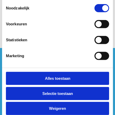
Toestemmingsselectie
Sport Vlaanderen Hasselt
Noodzakelijk
011 30 08 00
Stuur een bericht
Voorkeuren
Statistieken
Marketing
#sportersbelevenmeer
ook op sociale media
Alles toestaan
Selectie toestaan
Weigeren