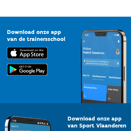
Sportfederaties
Mountainbikeroutes
Onze nieuwsbrieven
1210 Brussel
G-sport
Vlaamse Trainersschool
Sportclubs
Kennisplatform
Download onze app
Bedrijven
van de trainersschool
Downloads
Trainers en begeleiders
Voor de pers
Scholen
Topsporters
Organisatoren van sportevenementen
Download onze app
van Sport Vlaanderen