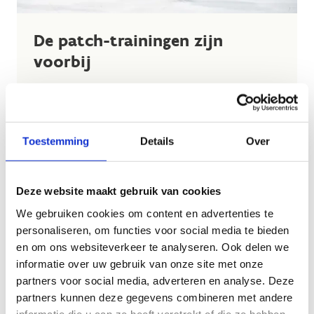
De patch-trainingen zijn
voorbij
De zomermaanden zitten erop en daarmee ook
onze speciale zomer patch-trainingen.
Bedankt
aan alle sporters en coaches
die deze zomer
hebben getraind en genoten van gefocuste ijstijd.
Toestemming
Details
Over
Wil je graag op de hoogte blijven van nieuwe
trainingen? Laat dan je e-mailadres achter.
Deze website maakt gebruik van cookies
We gebruiken cookies om content en advertenties te
personaliseren, om functies voor social media te bieden
en om ons websiteverkeer te analyseren. Ook delen we
informatie over uw gebruik van onze site met onze
Hou mij op de
partners voor social media, adverteren en analyse. Deze
hoogte van
partners kunnen deze gegevens combineren met andere
nieuwe patch-
informatie die u aan ze heeft verstrekt of die ze hebben