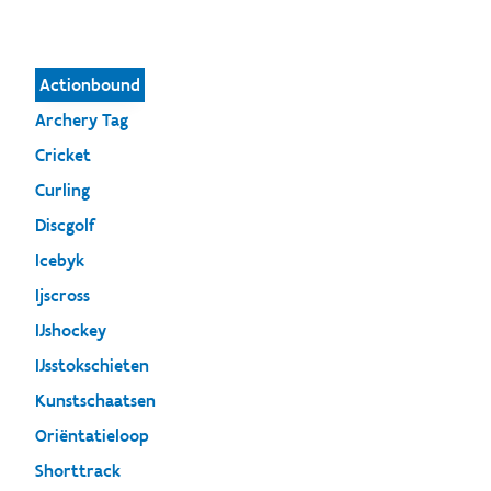
Actionbound
Archery Tag
Cricket
Curling
Discgolf
Icebyk
Ijscross
IJshockey
IJsstokschieten
Kunstschaatsen
Oriëntatieloop
Shorttrack