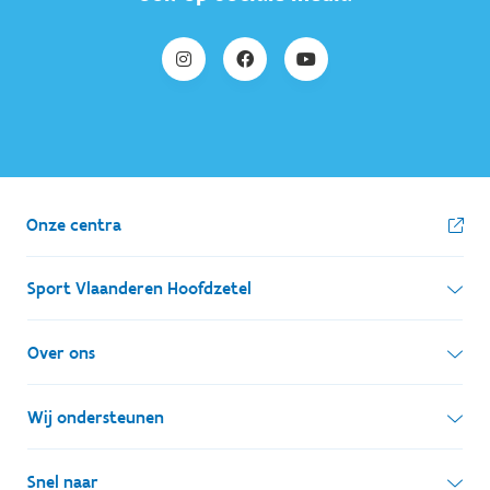
Onze centra
Sport Vlaanderen Hoofdzetel
Simon Bolivarlaan 17
Over ons
1000 Brussel
Wie zijn we, wat doen we
Wij ondersteunen
Ondernemingsnummer: BE 0248.142.826
Onze centra
Postadres
Lokale besturen
Snel naar