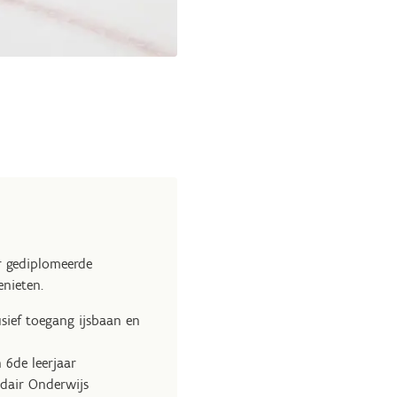
or gediplomeerde
enieten.
usief toegang ijsbaan en
 6de leerjaar
ndair Onderwijs