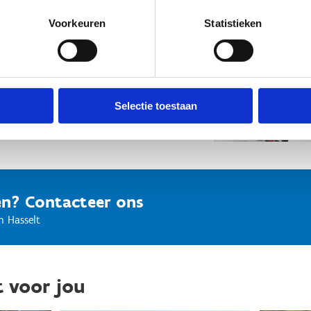
te weten:
schoolbussen parkeren
Voorkeuren
Statistieken
)ouders inschakelen voor het vervoer?
je. Dan zetten wij de koffie klaar en
ake.
Selectie toestaan
n? Contacteer ons
n Hasselt
t voor jou