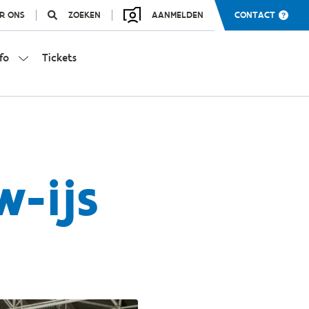
R ONS
ZOEKEN
AANMELDEN
CONTACT
fo
Tickets
w-ijs