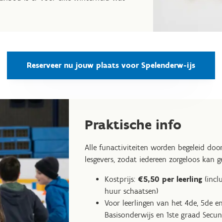
Reserveer nu jouw plaats voor Spelenderw-ijs
Praktische info
Alle funactiviteiten worden begeleid do
lesgevers, zodat iedereen zorgeloos kan g
Kostprijs:
€5,50 per leerling
(incl
huur schaatsen)
Voor leerlingen van het 4de, 5de en
Basisonderwijs en 1ste graad Secu