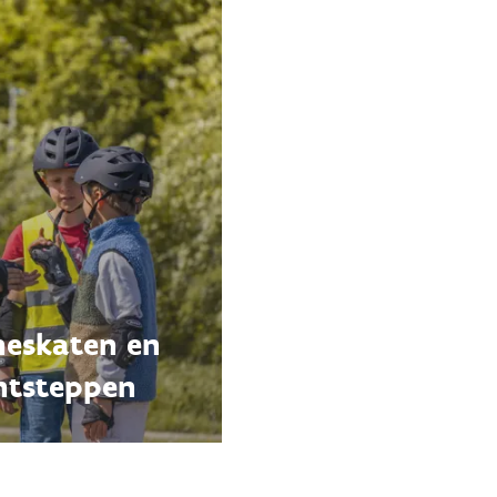
ineskaten en
ntsteppen