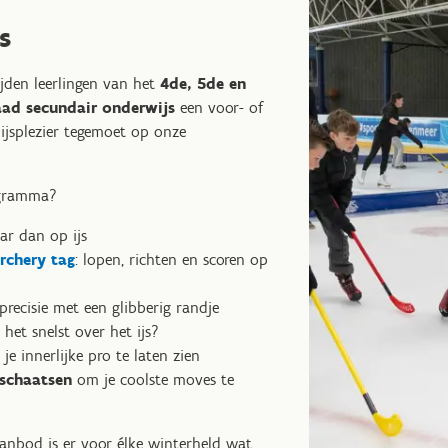
s
ijden leerlingen van het
4de, 5de en
raad secundair onderwijs
een voor- of
ijsplezier tegemoet op onze
ogramma?
aar dan op ijs
rchery tag
: lopen, richten en scoren op
 precisie met een glibberig randje
 het snelst over het ijs?
 je innerlijke pro te laten zien
 schaatsen
om je coolste moves te
aanbod is er voor élke winterheld wat