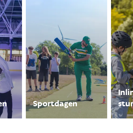
Inl
en
Sportdagen
stu