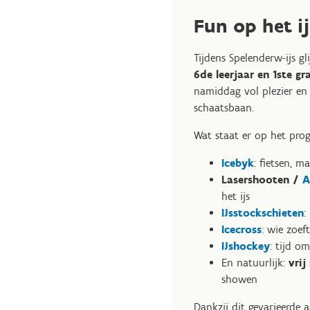
Fun op het ij
Tijdens Spelenderw-ijs gl
6de leerjaar en 1ste g
namiddag vol plezier en 
schaatsbaan.
Wat staat er op het pr
Icebyk
: fietsen, m
Lasershooten /
A
het ijs
IJsstockschieten
:
Icecross
: wie zoeft
IJshockey
: tijd om
En natuurlijk:
vrij
showen
Dankzij dit gevarieerde 