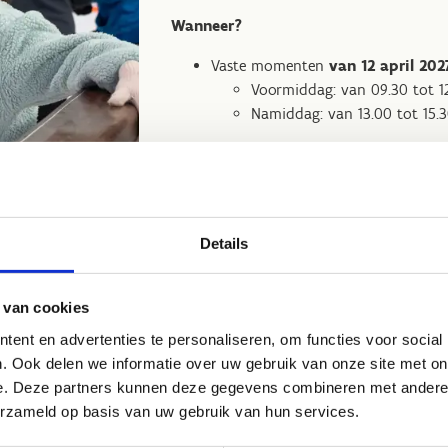
Wanneer?
Vaste momenten
van 12 april 202
Voormiddag: van 09.30 tot 1
Namiddag: van 13.00 tot 15.
Kleding- en veiligheidsvoorschriften
Details
Reserveer nu jouw plaats voor Spelenderw-ijs
 van cookies
ent en advertenties te personaliseren, om functies voor social
. Ook delen we informatie over uw gebruik van onze site met on
n?
e. Deze partners kunnen deze gegevens combineren met andere i
erzameld op basis van uw gebruik van hun services.
keergelegenheid voor zowel auto’s als