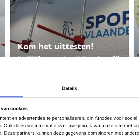
Kom het uittesten!
Het WNAG-parcours kan getest worden op 7/3.
Ervoor en erna ben je steeds welkom tijdens
een Vrije Ninja-beurt om je skills bij te schaven.
Details
 van cookies
ent en advertenties te personaliseren, om functies voor social
. Ook delen we informatie over uw gebruik van onze site met on
 2026
e. Deze partners kunnen deze gegevens combineren met andere i