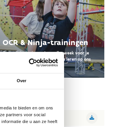
OCR & Ninja-trainingen
Onze ninja-trainers staan elke week voor je
klaar om je de nieuwste skills te leren op ons
ninja warrior-parcours.
Over
 media te bieden en om ons
ze partners voor social
nformatie die u aan ze heeft