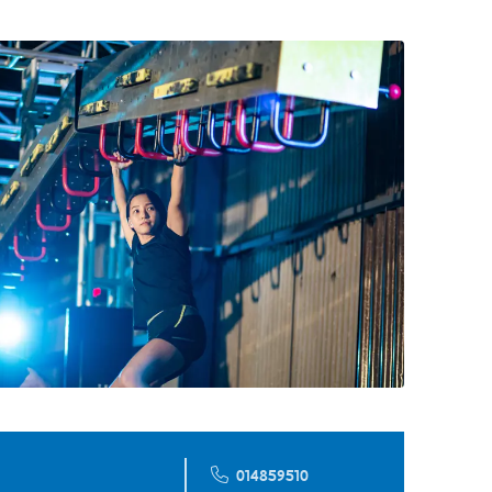
014859510