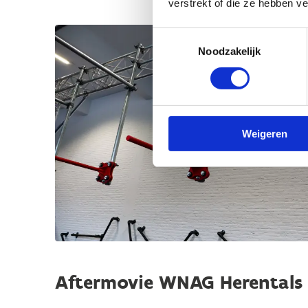
verstrekt of die ze hebben v
Toestemmingsselectie
Noodzakelijk
Weigeren
Aftermovie WNAG Herentals