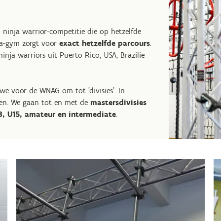
en ninja warrior-competitie die op hetzelfde
ja-gym zorgt voor
exact hetzelfde parcours
.
ninja warriors uit Puerto Rico, USA, Brazilië
we voor de WNAG om tot 'divisies'. In
n. We gaan tot en met de
mastersdivisies
3, U15, amateur en intermediate
.