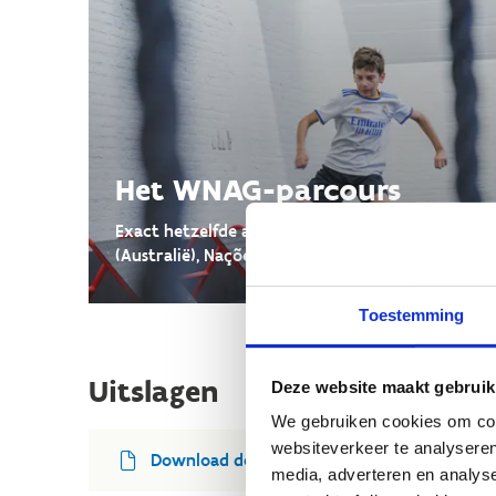
Het WNAG-parcours
Exact hetzelfde als in Miami (Florida), Hamilton
(Australië), Nações (Brazilië), ...
Toestemming
Uitslagen
Deze website maakt gebruik
We gebruiken cookies om cont
websiteverkeer te analyseren
Download de uitslag van de WNAG Herentals
media, adverteren en analys