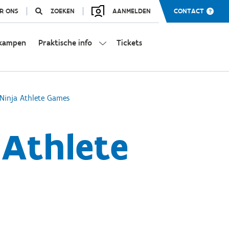
R ONS
ZOEKEN
AANMELDEN
CONTACT
kampen
Praktische info
Tickets
Ninja Athlete Games
Athlete