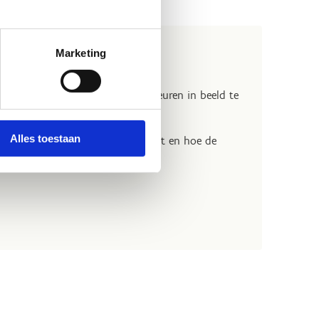
Marketing
erentals
waren aanwezig om het hele gebeuren in beeld te
euwd naar hun verslag?
Alles toestaan
 van hoe het parcours in elkaar zat en hoe de