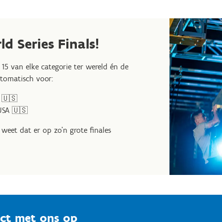
ld Series Finals!
 15 van elke categorie ter wereld én de
utomatisch voor:
 🇺🇸
USA 🇺🇸
je weet dat er op zo'n grote finales
ct met ons op