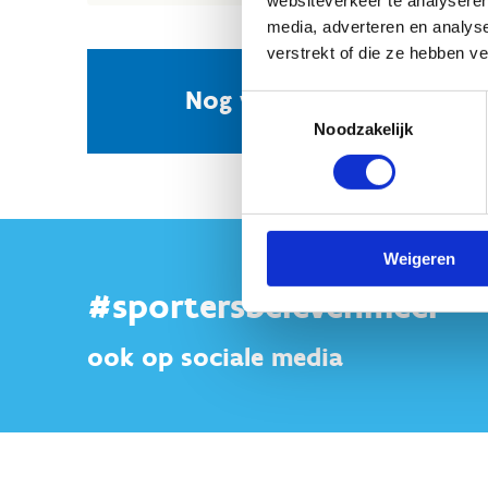
media, adverteren en analys
verstrekt of die ze hebben v
Nog vragen? Neem conta
Toestemmingsselectie
Noodzakelijk
Weigeren
#sportersbelevenmeer
ook op sociale media