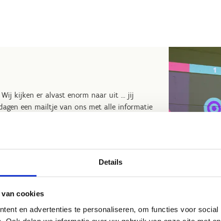
ij kijken er alvast enorm naar uit ... jij
dagen een mailtje van ons met alle informatie
stje helemaal te bevestigen. Geen mailtje
ort.vlaanderen
.
 plekke in de cafetaria en zal je dus niet op
Details
 contacteren.
 van cookies
ent en advertenties te personaliseren, om functies voor social
. Ook delen we informatie over uw gebruik van onze site met on