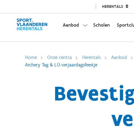
HERENTALS
Aanbod
Scholen
Sportcl
Home
Onze centra
Herentals
Aanbod
Archery Tag & LÜ-verjaardagsfeestje
Bevesti
ve