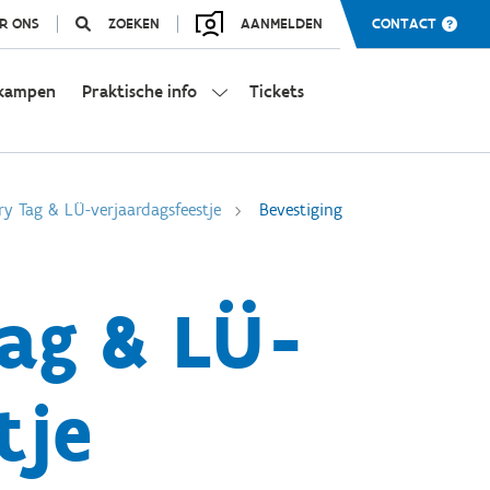
R ONS
ZOEKEN
AANMELDEN
CONTACT
kampen
Praktische info
Tickets
ry Tag & LÜ-verjaardagsfeestje
Bevestiging
Tag & LÜ-
tje