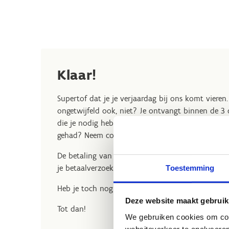
Klaar!
Supertof dat je je verjaardag bij ons komt vieren. W
ongetwijfeld ook, niet? Je ontvangt binnen de 3 
die je nodig hebt én een betaalverzoek om het fee
gehad? Neem contact op met
res.herentals@sp
De betaling van je verjaardagsmaaltijd gebeurt ter
je betaalverzoek vinden.
Toestemming
Heb je toch nog een vraag? Aarzel niet om ons te
Deze website maakt gebruik
Tot dan!
We gebruiken cookies om cont
websiteverkeer te analyseren