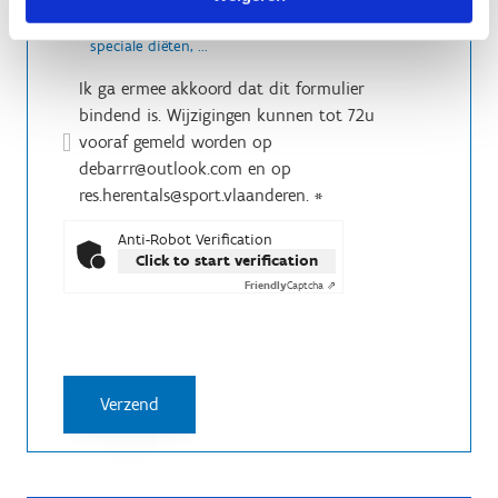
Vul hier je bezorgdheden in m.b.t. allergieën,
speciale diëten, ...
Ik ga ermee akkoord dat dit formulier
bindend is. Wijzigingen kunnen tot 72u
vooraf gemeld worden op
debarrr@outlook.com en op
res.herentals@sport.vlaanderen.
*
Anti-Robot Verification
Click to start verification
Friendly
Captcha ⇗