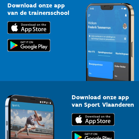
Kennisplatform
Download onze app
Bedrijven
van de trainersschool
Downloads
Trainers en begeleiders
Voor de pers
Scholen
Topsporters
Organisatoren van sportevenementen
Download onze app
van Sport Vlaanderen