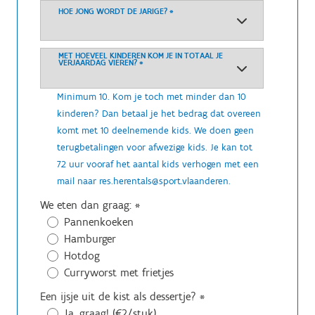
HOE JONG WORDT DE JARIGE?
*
MET HOEVEEL KINDEREN KOM JE IN TOTAAL JE
VERJAARDAG VIEREN?
*
Minimum 10. Kom je toch met minder dan 10
kinderen? Dan betaal je het bedrag dat overeen
komt met 10 deelnemende kids. We doen geen
terugbetalingen voor afwezige kids. Je kan tot
72 uur vooraf het aantal kids verhogen met een
mail naar res.herentals@sport.vlaanderen.
We eten dan graag:
*
Pannenkoeken
Hamburger
Hotdog
Curryworst met frietjes
Een ijsje uit de kist als dessertje?
*
Ja, graag! (€2/stuk)