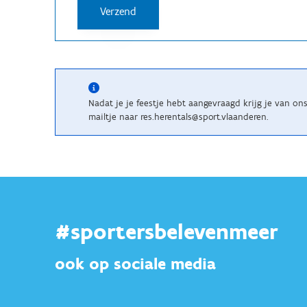
Nadat je je feestje hebt aangevraagd krijg je van o
mailtje naar res.herentals@sport.vlaanderen.
#sportersbelevenmeer
ook op sociale media