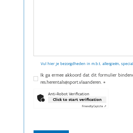
Vul hier je bezorgdheden in m.b.t. allergieën, speciale
Ik ga ermee akkoord dat dit formulier binde
res.herentals@sport.vlaanderen.
*
Anti-Robot Verification
Click to start verification
Friendly
Captcha ⇗