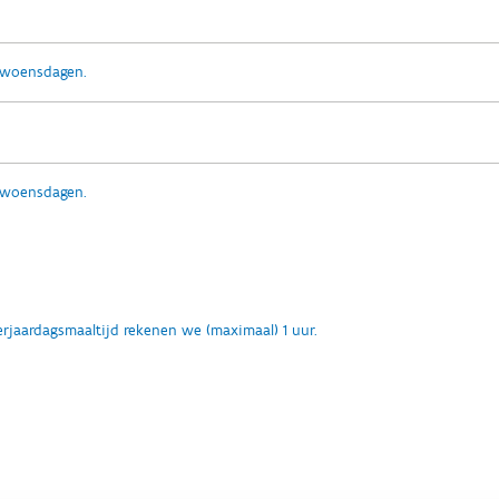
p woensdagen.
p woensdagen.
erjaardagsmaaltijd rekenen we (maximaal) 1 uur.