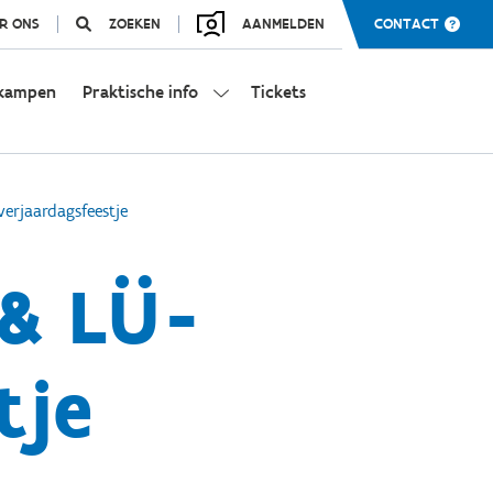
R ONS
ZOEKEN
AANMELDEN
CONTACT
kampen
Praktische info
Tickets
verjaardagsfeestje
 & LÜ-
tje