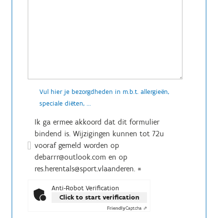
Vul hier je bezorgdheden in m.b.t. allergieën,
speciale diëten, ...
Ik ga ermee akkoord dat dit formulier
bindend is. Wijzigingen kunnen tot 72u
vooraf gemeld worden op
debarrr@outlook.com en op
res.herentals@sport.vlaanderen.
*
Anti-Robot Verification
Click to start verification
Friendly
Captcha ⇗