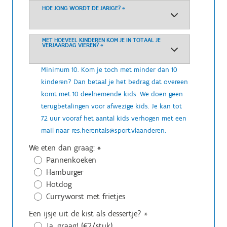
HOE JONG WORDT DE JARIGE?
*
MET HOEVEEL KINDEREN KOM JE IN TOTAAL JE
VERJAARDAG VIEREN?
*
Minimum 10. Kom je toch met minder dan 10
kinderen? Dan betaal je het bedrag dat overeen
komt met 10 deelnemende kids. We doen geen
terugbetalingen voor afwezige kids. Je kan tot
72 uur vooraf het aantal kids verhogen met een
mail naar res.herentals@sport.vlaanderen.
We eten dan graag:
*
Pannenkoeken
Hamburger
Hotdog
Curryworst met frietjes
Een ijsje uit de kist als dessertje?
*
Ja, graag! (€2/stuk)