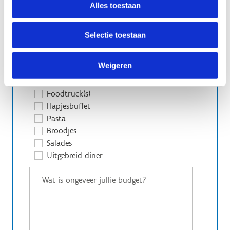
Wandelen
Alles toestaan
Fietsen
Mountainbiken
Selectie toestaan
Strandactiviteiten
Open water zwemzone
Waterpark
Weigeren
Wat zijn jullie cateringwensen?
Foodtruck(s)
Hapjesbuffet
Pasta
Broodjes
Salades
Uitgebreid diner