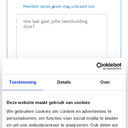
Meerdere opties geven mag uiteraard ook.
Toestemming
Details
Over
Deze website maakt gebruik van cookies
Is het een dagevent tussen bv. 10u-16u of eerder
een namiddag of avondevent.
We gebruiken cookies om content en advertenties te
personaliseren, om functies voor social media te bieden
en om ons websiteverkeer te analyseren. Ook delen we