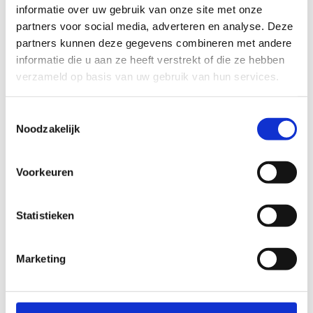
informatie over uw gebruik van onze site met onze
partners voor social media, adverteren en analyse. Deze
partners kunnen deze gegevens combineren met andere
informatie die u aan ze heeft verstrekt of die ze hebben
verzameld op basis van uw gebruik van hun services.
Toestemmingsselectie
Noodzakelijk
Voorkeuren
Aantal volwassenen? Aantal kids tussen 6-12j?
Aantal kids +12j?
Statistieken
In welke activiteiten hebben jullie interesse?
Indoor sporten
Marketing
Outdour sporten
Watersport
Hoogtouwenparcours