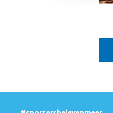
#sportersbelevenmeer