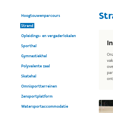
St
Hoogtouwenparcours
Strand
Opleidings- en vergaderlokalen
I
Sporthal
Onz
Gymnastiekhal
vak
Polyvalente zaal
ove
par
Skatehal
ont
Omnisportterreinen
Zensportplatform
Watersportaccommodatie