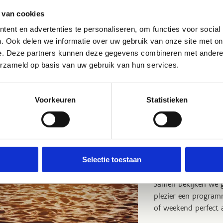
chtige strand.
 van cookies
ent en advertenties te personaliseren, om functies voor social
. Ook delen we informatie over uw gebruik van onze site met on
e. Deze partners kunnen deze gegevens combineren met andere i
erzameld op basis van uw gebruik van hun services.
Kom op spo
Wil je met je sportc
Voorkeuren
Statistieken
overnachting of een
In Hofstade vind je 
outdoorsporten, va
en meer. Maar ook vo
Selectie toestaan
sporthal uitstekende 
Samen bekijken we g
plezier een progra
of weekend perfect 