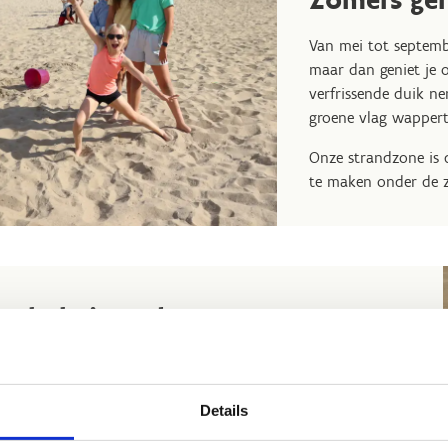
Van mei tot septemb
maar dan geniet je o
verfrissende duik n
groene vlag wapper
Onze strandzone is 
te maken onder de 
et hele jaar door
ten het hoogseizoen is het strand helemaal vrij toegankelijk
r iedereen. Honden zijn van harte welkom, zolang ze het
Details
delpad langs het strand volgen en aan de leiband blijven.
kan iedereen, groot en klein, volop genieten van het