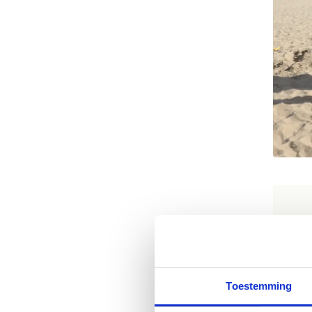
H
Bui
voo
Toestemming
wan
Zo 