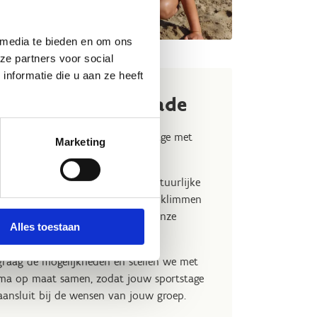
 media te bieden en om ons
ze partners voor social
nformatie die u aan ze heeft
rtstage in Hofstade
lub, vereniging of federatie een stage met
Marketing
 sportweekend organiseren?
alles wat je nodig hebt voor avontuurlijke
n kajakken en mountainbiken tot klimmen
or allerlei indoorsporten biedt onze
Alles toestaan
faciliteiten.
raag de mogelijkheden en stellen we met
mma op maat samen, zodat jouw sportstage
aansluit bij de wensen van jouw groep.