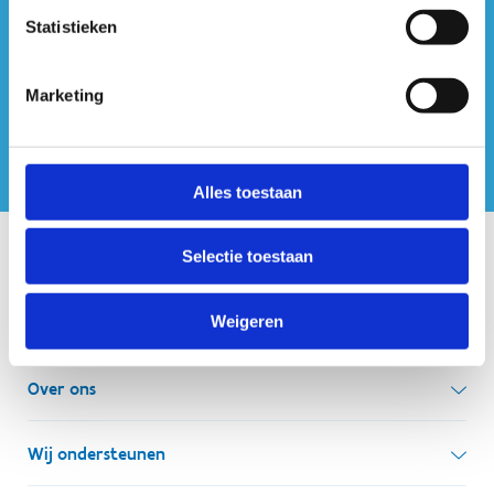
gebruik bij voorkeur een locker voor je waardevolle
ook op sociale media
Statistieken
items.
Marketing
Alles toestaan
Selectie toestaan
Onze centra
Weigeren
Sport Vlaanderen Hoofdzetel
Simon Bolivarlaan 17
Over ons
1000 Brussel
Wie zijn we, wat doen we
Wij ondersteunen
Ondernemingsnummer: BE 0248.142.826
Onze centra