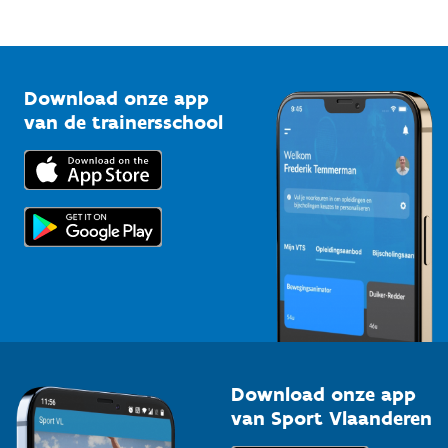
Mountainbikeroutes
Onze nieuwsbrieven
1210 Brussel
G-sport
Vlaamse Trainersschool
Sportclubs
Kennisplatform
Download onze app
Bedrijven
van de trainersschool
Downloads
Trainers en begeleiders
Voor de pers
Scholen
Topsporters
Organisatoren van sportevenementen
Download onze app
van Sport Vlaanderen