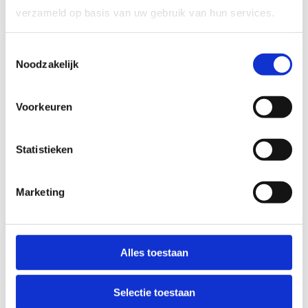
verzameld op basis van uw gebruik van hun services.
Indoorsporten
(onder eigen begeleiding):
Newgames
Toestemmingsselectie
Omnisport
Noodzakelijk
Sporten op het strand
(onder eigen begeleiding):
Voorkeuren
Beachvolleybal
Beachvoetbal
Statistieken
Waterpolo
Frisbee
Marketing
Sporten via onze partners
:
Waterjumppark
Freerunning (via
Get Insane
)
Alles toestaan
Skateboard (via
Get Insane
)
Lasershooting (via
The Gathering
)
Selectie toestaan