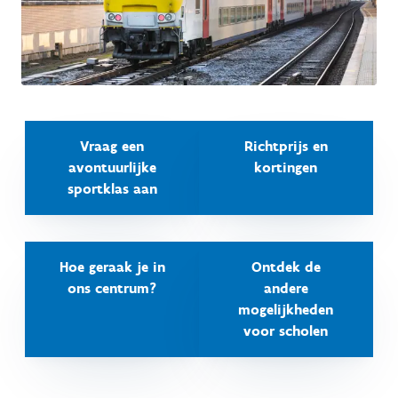
Vraag een
Richtprijs en
avontuurlijke
kortingen
sportklas aan
Hoe geraak je in
Ontdek de
ons centrum?
andere
mogelijkheden
voor scholen