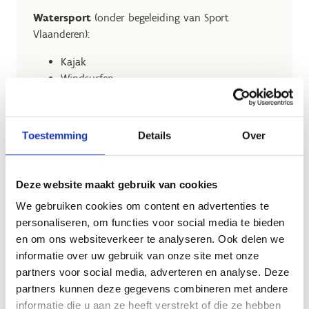
Watersport
(onder begeleiding van Sport
Vlaanderen):
Kajak
Windsurfen
Zeilen meermansboot
Zeilen optimist
Vlottenbouw
Toestemming
Details
Over
Avontuurlijke outdoorsporten
(onder
begeleiding van Sport Vlaanderen):
Deze website maakt gebruik van cookies
Hoogtouwenparcours
We gebruiken cookies om content en advertenties te
Highlandgames
personaliseren, om functies voor social media te bieden
Archery Tag
en om ons websiteverkeer te analyseren. Ook delen we
BMX
informatie over uw gebruik van onze site met onze
Mountainbike
partners voor social media, adverteren en analyse. Deze
Muurklimmen
partners kunnen deze gegevens combineren met andere
Boogschieten
informatie die u aan ze heeft verstrekt of die ze hebben