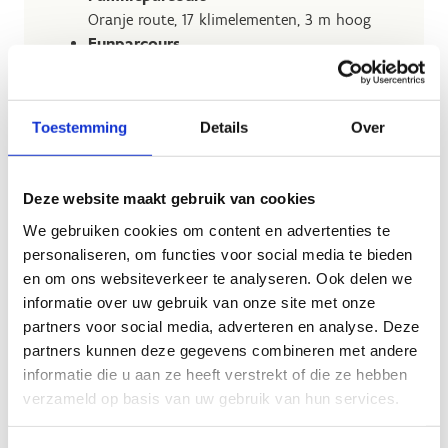
Oranje route, 17 klimelementen, 3 m hoog
Funparcours
Groene route, 12 klimelementen, 4 m hoog
Sportparcours
Blauwe route, 18 klimelementen, 6,5 m hoog
Toestemming
Details
Over
Waaghalsparcours
Rode route, 15 uitdagende klimelementen, 8
m hoog
Deze website maakt gebruik van cookies
Het start to klim-parcours en het familieparcours
We gebruiken cookies om content en advertenties te
zijn beginnersparcours en zijn geschikt voor
personaliseren, om functies voor social media te bieden
iedereen vanaf 1m40 met de armen omhoog. De
en om ons websiteverkeer te analyseren. Ook delen we
drie andere parcours zijn voor de meer geoefende
informatie over uw gebruik van onze site met onze
klimmers en zijn geschikt voor iedereen vanaf
partners voor social media, adverteren en analyse. Deze
1m60.
partners kunnen deze gegevens combineren met andere
informatie die u aan ze heeft verstrekt of die ze hebben
verzameld op basis van uw gebruik van hun services.