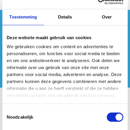
Toestemming
Details
Over
#sportersbelevenmeer
Deze website maakt gebruik van cookies
ook op sociale media
We gebruiken cookies om content en advertenties te
personaliseren, om functies voor social media te bieden
en om ons websiteverkeer te analyseren. Ook delen we
informatie over uw gebruik van onze site met onze
partners voor social media, adverteren en analyse. Deze
partners kunnen deze gegevens combineren met andere
informatie die u aan ze heeft verstrekt of die ze hebben
verzameld op basis van uw gebruik van hun services.
Onze centra
Toestemmingsselectie
Sport Vlaanderen Hoofdzetel
Noodzakelijk