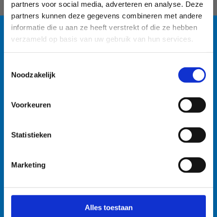
partners voor social media, adverteren en analyse. Deze
partners kunnen deze gegevens combineren met andere
informatie die u aan ze heeft verstrekt of die ze hebben
verzameld op basis van uw gebruik van hun services.
Blauwalg in de
Toestemmingsselectie
watersportbaan
Noodzakelijk
Kalender
🚫 Helaas is er blauwalg vastgesteld in onze
Voorkeuren
watersportbaan. Dit betekent dat er vanaf nu een
Geen activiteiten op de kalender.
recreatieverbod geldt. 🛶 Roeien, kajakken en zeilen
Statistieken
wordt afgeraden, maar kunnen mits volgende
voorzorgsmaatregelen: • Handen wassen en ontsmetten
na elke training. • Boten goed afspoelen na elke
Marketing
training. • Niet in de drijflaag varen. • Niet voor
personen met een zwakke gezondheid. Voor de
openwaterzwemmers is er een alternatieve zwemlocatie
Alles toestaan
voorzien. Bedankt voor jullie begrip! 💙