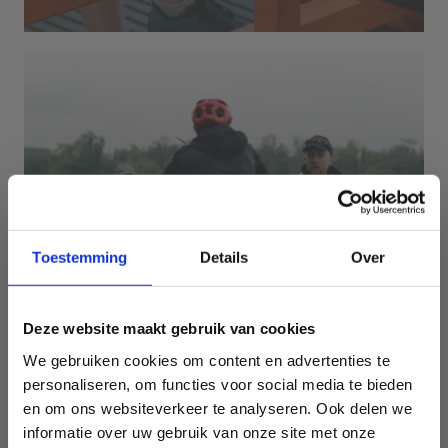
Toestemming
Details
Over
Ga voor een triatlon met je
Deze website maakt gebruik van cookies
bedrijf
We gebruiken cookies om content en advertenties te
Daag je collega's sportief uit en kies voor een
personaliseren, om functies voor social media te bieden
onvergetelijke teambuilding.
en om ons websiteverkeer te analyseren. Ook delen we
informatie over uw gebruik van onze site met onze