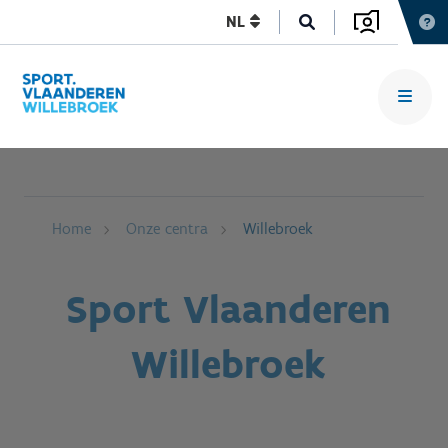
NL
Home
Onze centra
Willebroek
Sport Vlaanderen
Willebroek