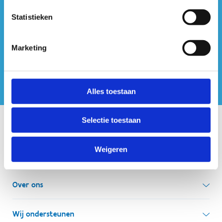
#sportersbelevenmeer
Statistieken
ook op sociale media
Marketing
Alles toestaan
Selectie toestaan
Onze centra
Weigeren
Sport Vlaanderen Hoofdzetel
Simon Bolivarlaan 17
Over ons
1000 Brussel
Wie zijn we, wat doen we
Wij ondersteunen
Ondernemingsnummer: BE 0248.142.826