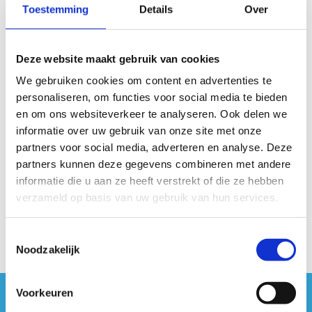
Scorebepaling
Toestemming
Details
Over
De schouderlenigheid wordt gescoord in centimeter
tot op 1 cm nauwkeurig.
Deze website maakt gebruik van cookies
De testleider meet na elke poging de afstand tussen
We gebruiken cookies om content en advertenties te
de handen.
personaliseren, om functies voor social media te bieden
Noteer de kortste afstand van de pogingen.
en om ons websiteverkeer te analyseren. Ook delen we
Materiaal
informatie over uw gebruik van onze site met onze
partners voor social media, adverteren en analyse. Deze
Flexibel meetlint met 2 handvaten.
partners kunnen deze gegevens combineren met andere
informatie die u aan ze heeft verstrekt of die ze hebben
Instructievideo
verzameld op basis van uw gebruik van hun services.
Toestemmingsselectie
Noodzakelijk
Voorkeuren