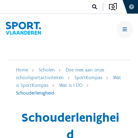
Home
Scholen
Doe mee aan onze
schoolsportactiviteiten
SportKompas
Wat
is SportKompas
Wat is I DO
Schouderlenigheid
Schouderlenighei
d