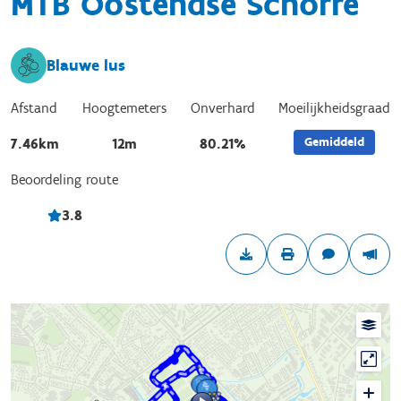
MTB Oostendse Schorre
Blauwe lus
Afstand
Hoogtemeters
Onverhard
Moeilijkheidsgraad
Gemiddeld
7.46km
12m
80.21%
Beoordeling route
3.8