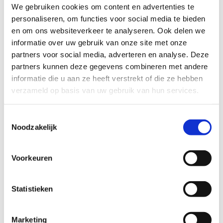
We gebruiken cookies om content en advertenties te
TECHNISCHE MOEILIJKHEIDSGRAAD
personaliseren, om functies voor social media te bieden
en om ons websiteverkeer te analyseren. Ook delen we
informatie over uw gebruik van onze site met onze
makkelijk
moeilijk
partners voor social media, adverteren en analyse. Deze
partners kunnen deze gegevens combineren met andere
BEWEGWIJZERING
informatie die u aan ze heeft verstrekt of die ze hebben
TIP:
ontbrekende signalisatie kan je melden via het
verzameld op basis van uw gebruik van hun services.
Routemeldpunt
Toestemmingsselectie
Noodzakelijk
slecht
goed
STAAT VAN PARCOURS(ONDERGROND, BEGROEIING, ONDERHOUD)
Voorkeuren
Statistieken
slecht
goed
Marketing
WEER