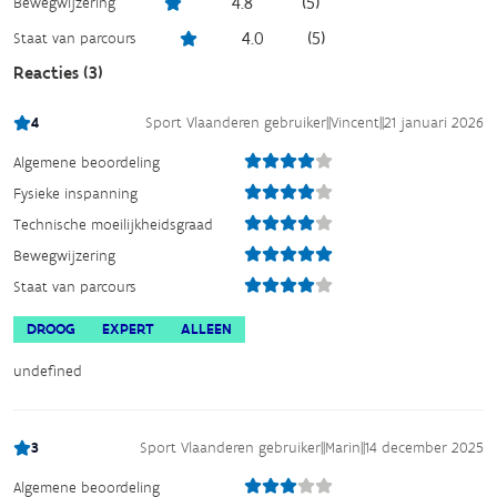
4.8
(
5
)
Bewegwijzering
4.0
(
5
)
Staat van parcours
Reacties (
3
)
4
Sport Vlaanderen gebruiker
||
Vincent
||
21 januari 2026
Algemene beoordeling
Fysieke inspanning
Technische moeilijkheidsgraad
Bewegwijzering
Staat van parcours
DROOG
EXPERT
ALLEEN
undefined
3
Sport Vlaanderen gebruiker
||
Marin
||
14 december 2025
Algemene beoordeling