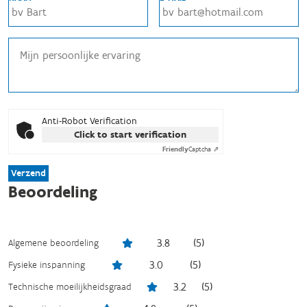
Anti-Robot Verification
Click to start verification
Friendly
Captcha ⇗
Verzend
Beoordeling
3.8
(
5
)
Algemene beoordeling
3.0
(
5
)
Fysieke inspanning
3.2
(
5
)
Technische moeilijkheidsgraad