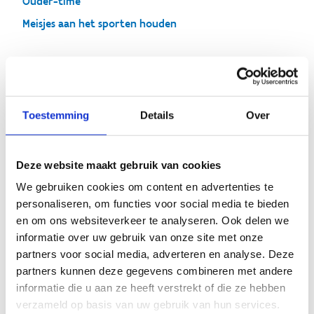
Ouder-time
Meisjes aan het sporten houden
Tienertalk
Toestemming
Details
Over
Maak kennis met onze
Deze website maakt gebruik van cookies
Tienertalk-methodieken
We gebruiken cookies om content en advertenties te
personaliseren, om functies voor social media te bieden
Tieners zijn continu in verandering. Er komt ook heel
en om ons websiteverkeer te analyseren. Ook delen we
veel op hen af zoals school, stress, prestatiedruk en
informatie over uw gebruik van onze site met onze
nieuwe relaties.
partners voor social media, adverteren en analyse. Deze
Als tienerbetrokkene moet je heel snel kunnen inspelen
partners kunnen deze gegevens combineren met andere
op bepaalde situaties of gevoelens van tieners en als
informatie die u aan ze heeft verstrekt of die ze hebben
een kameleon ‘van kleur kunnen veranderen’​.
verzameld op basis van uw gebruik van hun services.