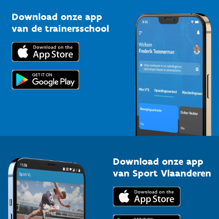
Sportclubs
Kennisplatform
Download onze app
Bedrijven
van de trainersschool
Downloads
Trainers en begeleiders
Voor de pers
Scholen
Topsporters
Organisatoren van sportevenementen
Download onze app
van Sport Vlaanderen