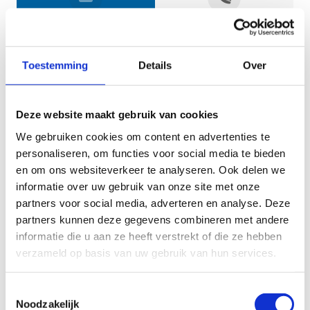
Jouw gegevens
Toestemming
Details
Over
Deze website maakt gebruik van cookies
We gebruiken cookies om content en advertenties te
personaliseren, om functies voor social media te bieden
en om ons websiteverkeer te analyseren. Ook delen we
informatie over uw gebruik van onze site met onze
Geef aan tot welk domein jouw vraag behoort
partners voor social media, adverteren en analyse. Deze
partners kunnen deze gegevens combineren met andere
KIES EEN DOMEIN
informatie die u aan ze heeft verstrekt of die ze hebben
verzameld op basis van uw gebruik van hun services.
Jouw vraag
Toestemmingsselectie
Noodzakelijk