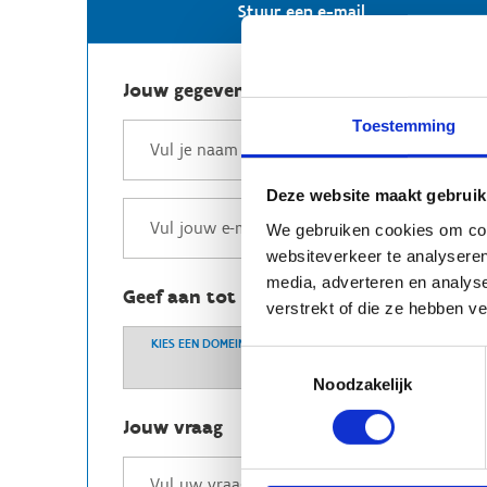
Stuur een e-mail
Jouw gegevens
Toestemming
Deze website maakt gebruik
We gebruiken cookies om cont
websiteverkeer te analyseren
media, adverteren en analys
Geef aan tot welk domein jouw vraag b
verstrekt of die ze hebben v
KIES EEN DOMEIN
Toestemmingsselectie
Noodzakelijk
Jouw vraag