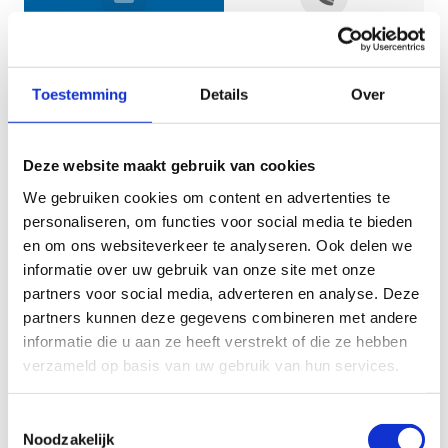
Jouw gegevens
Toestemming
Details
Over
Deze website maakt gebruik van cookies
We gebruiken cookies om content en advertenties te
personaliseren, om functies voor social media te bieden
en om ons websiteverkeer te analyseren. Ook delen we
informatie over uw gebruik van onze site met onze
Geef aan tot welk domein jouw vraag behoort
partners voor social media, adverteren en analyse. Deze
partners kunnen deze gegevens combineren met andere
KIES EEN DOMEIN
informatie die u aan ze heeft verstrekt of die ze hebben
verzameld op basis van uw gebruik van hun services.
Jouw vraag
Toestemmingsselectie
Noodzakelijk