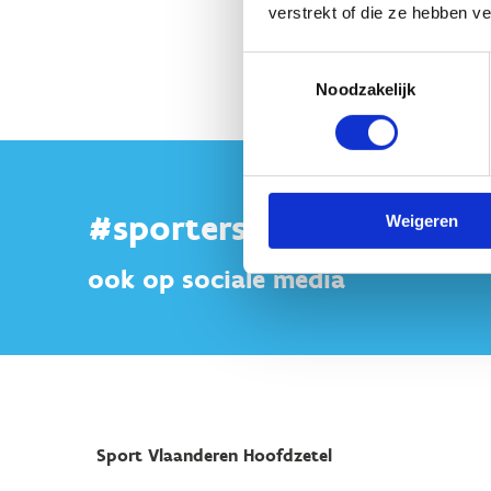
verstrekt of die ze hebben v
Toestemmingsselectie
Noodzakelijk
#sportersbelevenmeer
Weigeren
ook op sociale media
Sport Vlaanderen Hoofdzetel