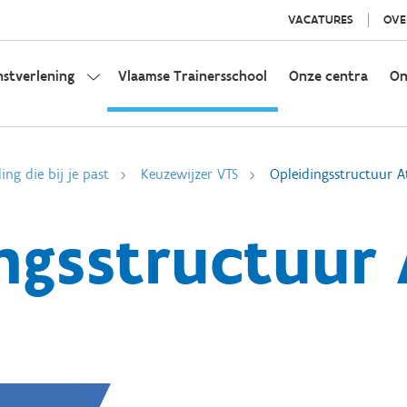
VACATURES
OVE
nstverlening
Vlaamse Trainersschool
Onze centra
On
ing die bij je past
Keuzewijzer VTS
Opleidingsstructuur At
ngsstructuur 