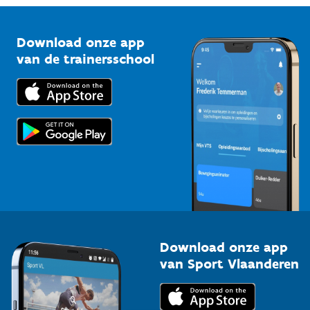
Vlaamse Trainersschool
Sportclubs
Kennisplatform
Download onze app
Bedrijven
van de trainersschool
Downloads
Trainers en begeleiders
Voor de pers
Scholen
Topsporters
Organisatoren van sportevenementen
Download onze app
van Sport Vlaanderen