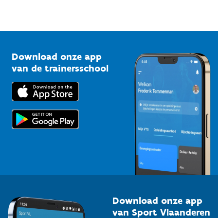
Sportfederaties
Mountainbikeroutes
Onze nieuwsbrieven
1210 Brussel
G-sport
Vlaamse Trainersschool
Sportclubs
Kennisplatform
Download onze app
Bedrijven
van de trainersschool
Downloads
Trainers en begeleiders
Voor de pers
Scholen
Topsporters
Organisatoren van sportevenementen
Download onze app
van Sport Vlaanderen