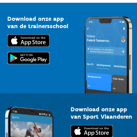
Vlaamse Trainersschool
Sportclubs
Kennisplatform
Download onze app
Bedrijven
van de trainersschool
Downloads
Trainers en begeleiders
Voor de pers
Scholen
Topsporters
Organisatoren van sportevenementen
Download onze app
van Sport Vlaanderen