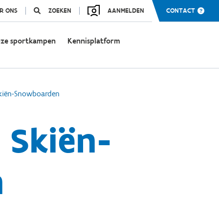
R ONS
ZOEKEN
AANMELDEN
CONTACT
ze sportkampen
Kennisplatform
Skiën-Snowboarden
 Skiën-
n