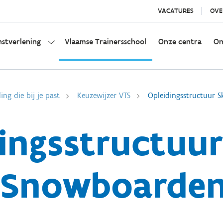
VACATURES
OVE
nstverlening
Vlaamse Trainersschool
Onze centra
On
ing die bij je past
Keuzewijzer VTS
Opleidingsstructuur 
ingsstructuur
Snowboarde