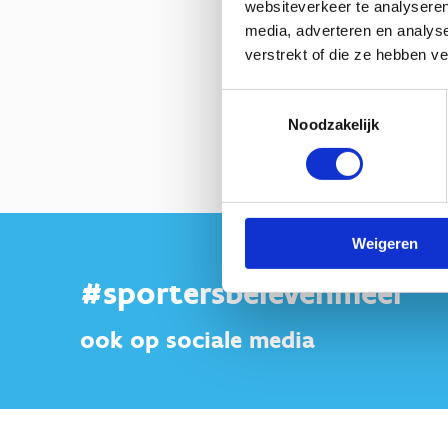
websiteverkeer te analyseren
media, adverteren en analys
verstrekt of die ze hebben v
Toestemmingsselectie
Noodzakelijk
Weigeren
#sportersbelevenmeer
ook op sociale media