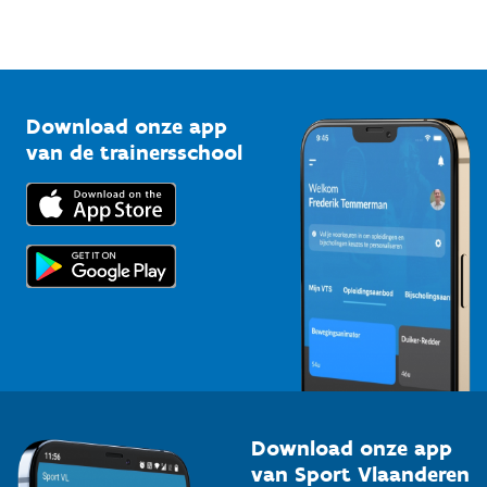
Sportfederaties
Mountainbikeroutes
Onze nieuwsbrieven
1210 Brussel
G-sport
Vlaamse Trainersschool
Sportclubs
Kennisplatform
Download onze app
Bedrijven
van de trainersschool
Downloads
Trainers en begeleiders
Voor de pers
Scholen
Topsporters
Organisatoren van sportevenementen
Download onze app
van Sport Vlaanderen