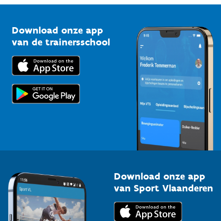
Vlaamse Trainersschool
Sportclubs
Kennisplatform
Download onze app
Bedrijven
van de trainersschool
Downloads
Trainers en begeleiders
Voor de pers
Scholen
Topsporters
Organisatoren van sportevenementen
Download onze app
van Sport Vlaanderen