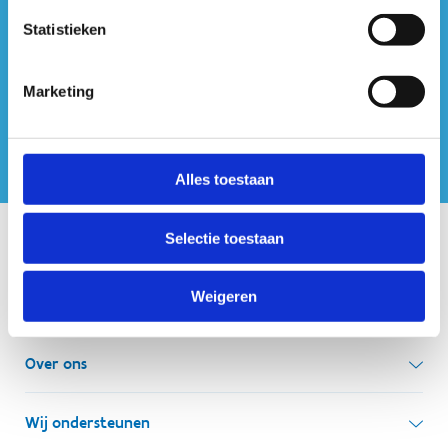
Statistieken
ook op sociale media
Marketing
Alles toestaan
Selectie toestaan
Onze centra
Weigeren
Sport Vlaanderen Hoofdzetel
Simon Bolivarlaan 17
Over ons
1000 Brussel
Wie zijn we, wat doen we
Wij ondersteunen
Ondernemingsnummer: BE 0248.142.826