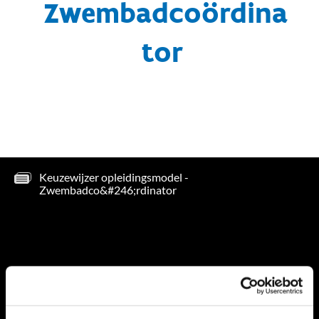
Zwembadcoördina
tor