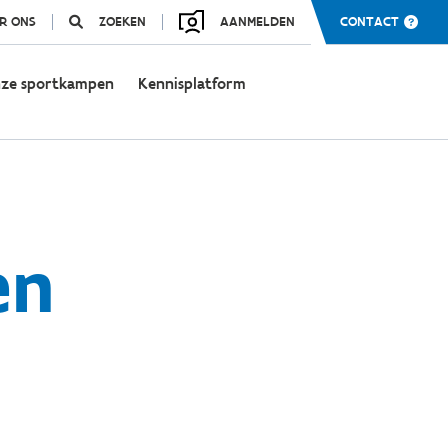
R ONS
ZOEKEN
AANMELDEN
CONTACT
ze sportkampen
Kennisplatform
en