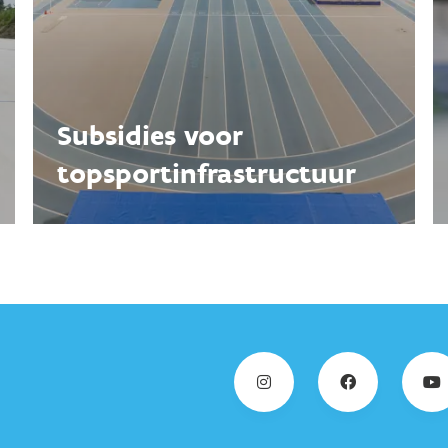
Subsidies voor
topsportinfra­structuur