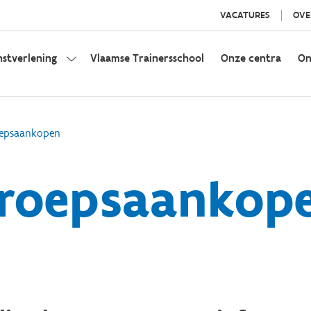
VACATURES
OVE
nstverlening
Vlaamse Trainersschool
Onze centra
On
epsaankopen
roepsaankop