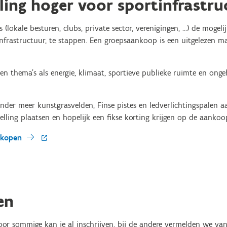
ling hoger voor sportinfrastru
s (lokale besturen, clubs, private sector, verenigingen, …) de mog
nfrastructuur, te stappen. Een groepsaankoop is een uitgelezen m
en thema's als energie, klimaat, sportieve publieke ruimte en on
nder meer kunstgrasvelden, Finse pistes en ledverlichtingspalen a
stelling plaatsen en hopelijk een fikse korting krijgen op de aankoo
ankopen
en
oor sommige kan je al inschrijven, bij de andere vermelden we van