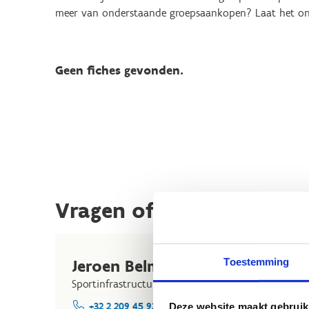
meer van onderstaande groepsaankopen? Laat het on
Geen fiches gevonden.
Vragen of meer info?
Toestemming
Jeroen Belmans
Sve
Sportinfrastructuur
Sporti
+32 2 209 45 92
+3
Deze website maakt gebruik