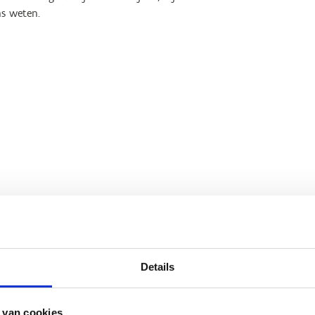
s weten.
Details
n Meert
nfrastructuur
2 2 209 45 94
 van cookies