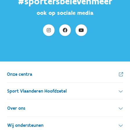
#sportersbelevenmeer
ook op sociale media
Onze centra
Sport Vlaanderen Hoofdzetel
Simon Bolivarlaan 17
Over ons
1000 Brussel
Wie zijn we, wat doen we
Wij ondersteunen
Ondernemingsnummer: BE 0248.142.826