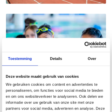
Toestemming
Details
Over
Deze website maakt gebruik van cookies
We gebruiken cookies om content en advertenties te
3 grote onderdelen
personaliseren, om functies voor social media te bieden
en om ons websiteverkeer te analyseren. Ook delen we
Met het Spakki Portaal heb je als lokaal bestuur
informatie over uw gebruik van onze site met onze
een krachtige tool in handen om sport- en
partners voor social media, adverteren en analyse. Deze