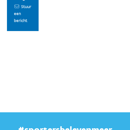
cijfers o.a. bij Statistiek Vlaanderen en de stads- en
Stuur
gemeentemonitor. Ook het beoordelen van
een
subsidiedossiers gebeurt op basis van de
bericht
sportinfrastructuurdatabank.
Platformen als ‘mijn burgerprofiel’ en verschillende
‘MijnGemeente’ apps bieden delen van data uit de
databank aan, als dienstverlening naar de burger.
#sportersbelevenmeer