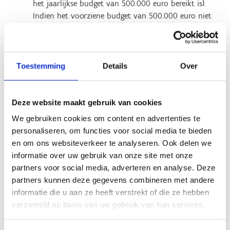
het jaarlijkse budget van 500.000 euro bereikt is).
Indien het voorziene budget van 500.000 euro niet
is bereikt, wordt het onbelaste saldo toegevoegd aan
het budget van de oproep in 2026.
In 2026 start de indienperiode op 1 januari 2026 en
eindigt op 31 december 2026 om middernacht (of
Toestemming
Details
Over
eerder indien het voorziene budget bereikt is).
In 2027 start de indienperiode op 1 januari 2027 en
eindigt op 31 december 2027 om middernacht (of
Deze website maakt gebruik van cookies
eerder indien het voorziene budget bereikt is).
We gebruiken cookies om content en advertenties te
personaliseren, om functies voor social media te bieden
Indien in 2025 en 2026 het budget niet helemaal is
en om ons websiteverkeer te analyseren. Ook delen we
besteed, komt dit niet-bestede deel bij het budget van de
informatie over uw gebruik van onze site met onze
eerstvolgende oproep
partners voor social media, adverteren en analyse. Deze
partners kunnen deze gegevens combineren met andere
Hoeveel bedraag de subsidie?
informatie die u aan ze heeft verstrekt of die ze hebben
verzameld op basis van uw gebruik van hun services.
Het voorbereidend studiewerk of de inrichting van de
locatie in functie van openwaterzwemmen kan voor