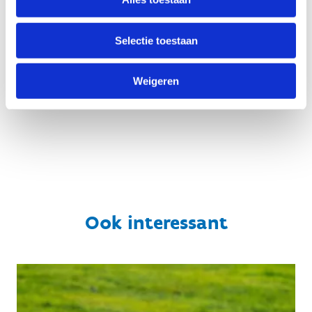
Belmans
Sportinfrastructuur
Sportinfrastructuur
+32 2 209 45 94
Selectie toestaan
+32 2 209 45 92
Stuur een
bericht
Stuur een
Weigeren
bericht
Ook interessant