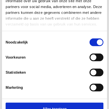
informatie over uw gebruik van onze site met onze
partners voor social media, adverteren en analyse. Deze
partners kunnen deze gegevens combineren met andere
informatie die u aan ze heeft verstrekt of die ze hebben
verzameld op basis van uw gebruik van hun services.
Toestemmingsselectie
Subsidies kunstgrasvelden
Noodzakelijk
Voorkeuren
Statistieken
Meer weten?
Marketing
Sven Meert
Jeroen
Alles toestaan