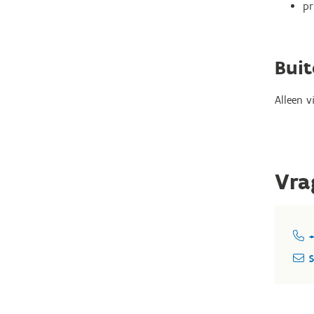
pr
Buit
Alleen v
Vra
+
S