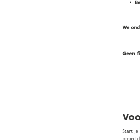
Be
We onde
Geen f
Voo
Start je
project