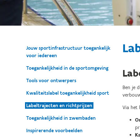
Lab
Jouw sportinfrastructuur toegankelijk
voor iedereen
Toegankelijkheid in de sportomgeving
Lab
Tools voor ontwerpers
Ben je d
Kwaliteitslabel toegankelijkheid sport
verbouw
Labeltrajecten en richtprijzen
Via het 
Toegankelijkheid in zwembaden
O
pr
Inspirerende voorbeelden
Ka