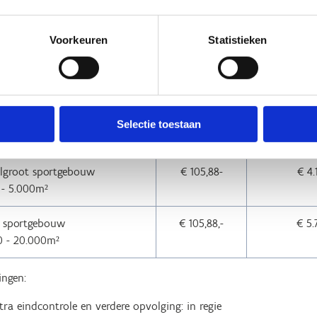
jg je al een idee van de richtprijzen 2026 (prijzen onderhevig aan i
Voorkeuren
Statistieken
 GEBOUW
PRIJS/UUR
LABELAFTOET
BESTAAND G
 sportgebouw
€ 105,88,-
€ 2.
Selectie toestaan
 1.000m²
lgroot sportgebouw
€ 105,88-
€ 4.
 - 5.000m²
 sportgebouw
€ 105,88,-
€ 5.
0 - 20.000m²
ngen:
tra eindcontrole en verdere opvolging: in regie