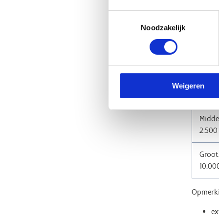
Hier kri
Toestemmingsselectie
Noodzakelijk
TYPE
Klein
Weigeren
500 -
Midde
2.500
Groot
10.00
Opmerki
ex