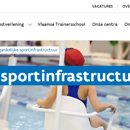
VACATURES
OVE
nstverlening
Vlaamse Trainersschool
Onze centra
On
gankelijke sportinfrastructuur
 sportinfrastruct