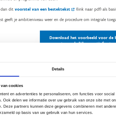
 dan dit
voorstel van een bestektekst
(link naar pdf) als basi
st geeft je ambitieniveau weer en de procedure om integrale toega
Download het voorbeeld voor de 
toegankelijke sportinfrastru
Details
htprijzen
 van cookies
rtgebouw
ent en advertenties te personaliseren, om functies voor social
. Ook delen we informatie over uw gebruik van onze site met on
n offerte op maat, want de kostprijs hangt af van de grootte én d
e. Deze partners kunnen deze gegevens combineren met andere i
erzameld op basis van uw gebruik van hun services.