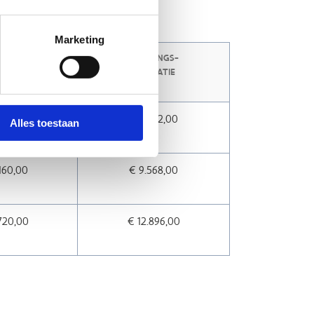
ndexering).
Marketing
SING
LABELBEGELEIDINGS-
EBOUW
TRAJECT RENOVATIE
OF NIEUWBOUW
860,00
€ 7.072,00
Alles toestaan
160,00
€ 9.568,00
720,00
€ 12.896,00