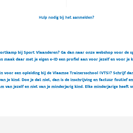
Hulp nodig bij het aanmelden?
n sportkamp bij Sport Vlaanderen? Ga dan naar onze webshop voor de 
n maak daar met je eigen e-ID een profiel aan voor jezelf en voor je 
 in voor een opleiding bij de Vlaamse Trainersschool (VTS)? Schrijf da
 je kind. Doe je dat niet, dan is de inschrijving en factuur foutief e
m van jezelf en niet van je minderjarig kind. Elke minderjarige heeft 