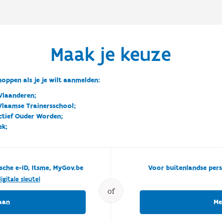
Maak je keuze
oppen als je je wilt aanmelden:
Vlaanderen;
 Vlaamse Trainersschool;
ctief Ouder Worden;
ek;
sche e-ID, Itsme, MyGov.be
Voor buitenlandse pers
igitale sleutel
of
aan
Me