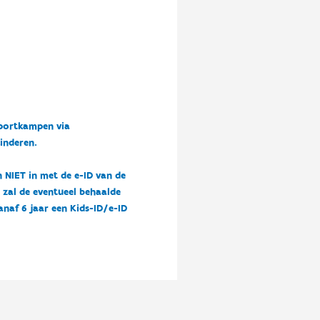
sportkampen via
kinderen.
n NIET in met de e-ID van de
n zal de eventueel behaalde
vanaf 6 jaar een Kids-ID/e-ID