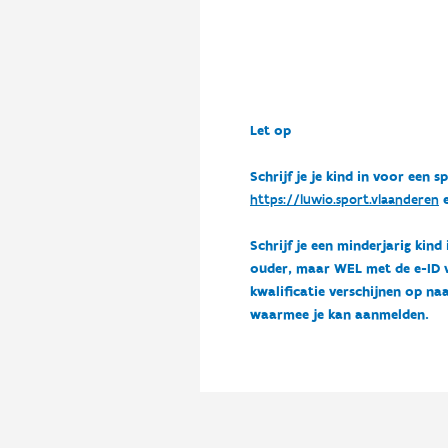
Let op
Schrijf je je kind in voor ee
https://luwio.sport.vlaanderen
e
Schrijf je een minderjarig kind
ouder, maar WEL met de e-ID van
kwalificatie verschijnen op naa
waarmee je kan aanmelden.