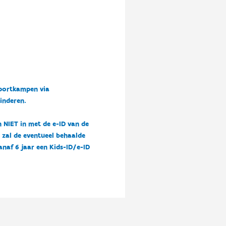
sportkampen via
kinderen.
n NIET in met de e-ID van de
n zal de eventueel behaalde
vanaf 6 jaar een Kids-ID/e-ID