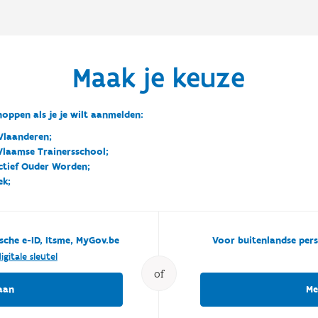
Maak je keuze
oppen als je je wilt aanmelden:
Vlaanderen;
 Vlaamse Trainersschool;
ctief Ouder Worden;
ek;
sche e-ID, Itsme, MyGov.be
Voor buitenlandse pers
igitale sleutel
of
aan
Me