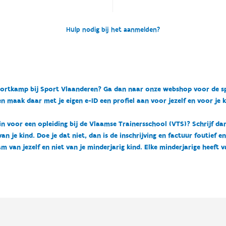
Hulp nodig bij het aanmelden?
n sportkamp bij Sport Vlaanderen? Ga dan naar onze webshop voor de 
n maak daar met je eigen e-ID een profiel aan voor jezelf en voor je 
 in voor een opleiding bij de Vlaamse Trainersschool (VTS)? Schrijf da
 je kind. Doe je dat niet, dan is de inschrijving en factuur foutief e
m van jezelf en niet van je minderjarig kind. Elke minderjarige heeft 