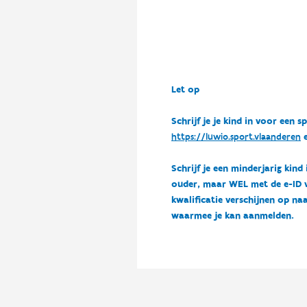
Let op
Schrijf je je kind in voor ee
https://luwio.sport.vlaanderen
e
Schrijf je een minderjarig kind
ouder, maar WEL met de e-ID van
kwalificatie verschijnen op naa
waarmee je kan aanmelden.