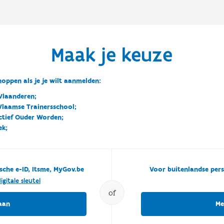
Maak je keuze
oppen als je je wilt aanmelden:
Vlaanderen;
 Vlaamse Trainersschool;
ctief Ouder Worden;
ek;
sche e-ID, Itsme, MyGov.be
Voor buitenlandse pers
igitale sleutel
of
aan
Me