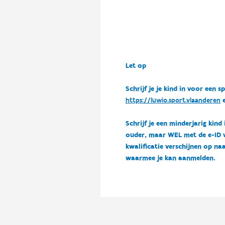
Let op
Schrijf je je kind in voor ee
https://luwio.sport.vlaanderen
e
Schrijf je een minderjarig kind
ouder, maar WEL met de e-ID van
kwalificatie verschijnen op naa
waarmee je kan aanmelden.