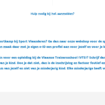
Hulp nodig bij het aanmelden?
n sportkamp bij Sport Vlaanderen? Ga dan naar onze webshop voor de 
n maak daar met je eigen e-ID een profiel aan voor jezelf en voor je 
 in voor een opleiding bij de Vlaamse Trainersschool (VTS)? Schrijf da
 je kind. Doe je dat niet, dan is de inschrijving en factuur foutief e
m van jezelf en niet van je minderjarig kind. Elke minderjarige heeft 