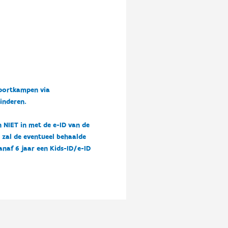
sportkampen via
kinderen.
n NIET in met de e-ID van de
n zal de eventueel behaalde
vanaf 6 jaar een Kids-ID/e-ID