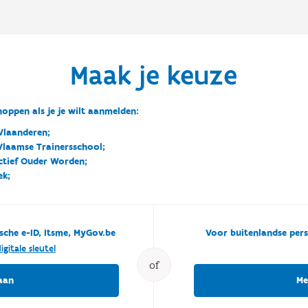
Maak je keuze
oppen als je je wilt aanmelden:
Vlaanderen;
 Vlaamse Trainersschool;
ctief Ouder Worden;
ek;
sche e-ID, Itsme, MyGov.be
Voor buitenlandse pers
igitale sleutel
of
aan
Me