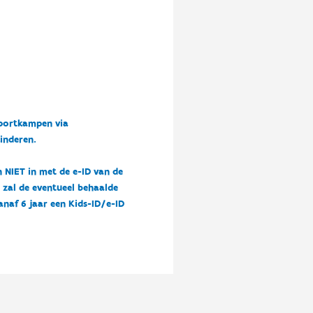
sportkampen via
kinderen.
n NIET in met de e-ID van de
n zal de eventueel behaalde
vanaf 6 jaar een Kids-ID/e-ID