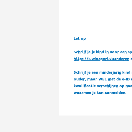
Let op
Schrijf je je kind in voor ee
https://luwio.sport.vlaanderen
e
Schrijf je een minderjarig kind
ouder, maar WEL met de e-ID van
kwalificatie verschijnen op naa
waarmee je kan aanmelden.