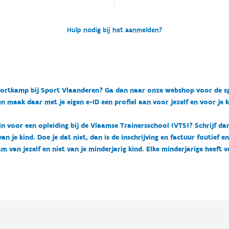
Hulp nodig bij het aanmelden?
n sportkamp bij Sport Vlaanderen? Ga dan naar onze webshop voor de 
n maak daar met je eigen e-ID een profiel aan voor jezelf en voor je 
 in voor een opleiding bij de Vlaamse Trainersschool (VTS)? Schrijf da
 je kind. Doe je dat niet, dan is de inschrijving en factuur foutief e
m van jezelf en niet van je minderjarig kind. Elke minderjarige heeft 