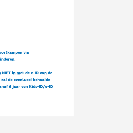
sportkampen via
kinderen.
n NIET in met de e-ID van de
n zal de eventueel behaalde
vanaf 6 jaar een Kids-ID/e-ID