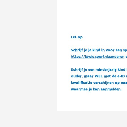
Let op
Schrijf je je kind in voor ee
https://luwio.sport.vlaanderen
e
Schrijf je een minderjarig kind
ouder, maar WEL met de e-ID van
kwalificatie verschijnen op naa
waarmee je kan aanmelden.