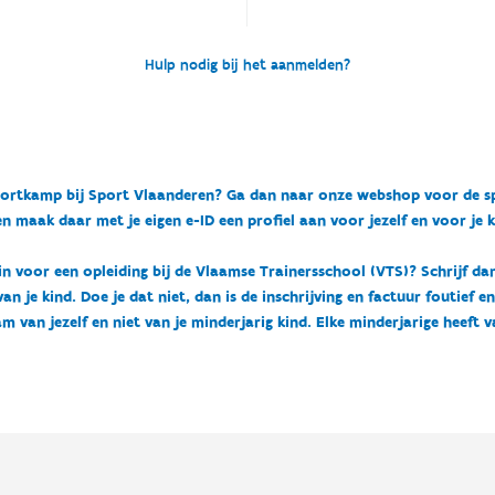
Hulp nodig bij het aanmelden?
n sportkamp bij Sport Vlaanderen? Ga dan naar onze webshop voor de 
n maak daar met je eigen e-ID een profiel aan voor jezelf en voor je 
 in voor een opleiding bij de Vlaamse Trainersschool (VTS)? Schrijf da
 je kind. Doe je dat niet, dan is de inschrijving en factuur foutief e
m van jezelf en niet van je minderjarig kind. Elke minderjarige heeft 