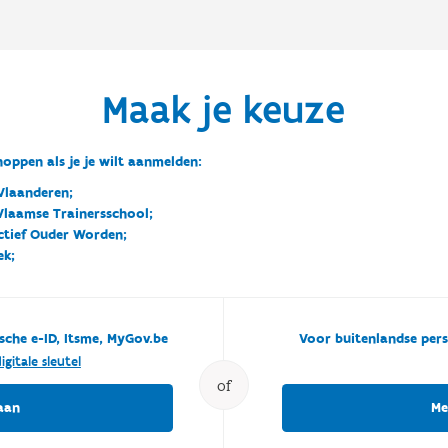
Maak je keuze
oppen als je je wilt aanmelden:
Vlaanderen;
 Vlaamse Trainersschool;
ctief Ouder Worden;
ek;
sche e-ID, Itsme, MyGov.be
Voor buitenlandse pers
igitale sleutel
of
aan
Me