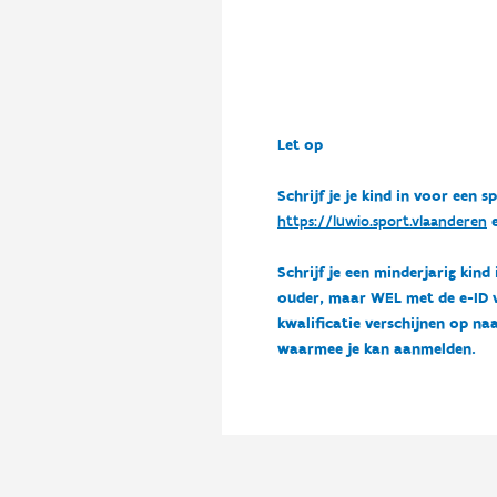
Let op
Schrijf je je kind in voor ee
https://luwio.sport.vlaanderen
e
Schrijf je een minderjarig kind
ouder, maar WEL met de e-ID van
kwalificatie verschijnen op naa
waarmee je kan aanmelden.