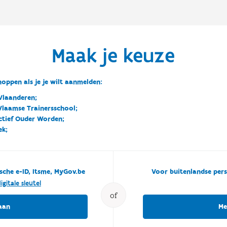
Maak je keuze
oppen als je je wilt aanmelden:
Vlaanderen;
 Vlaamse Trainersschool;
ctief Ouder Worden;
ek;
sche e-ID, Itsme, MyGov.be
Voor buitenlandse pers
igitale sleutel
of
aan
Me