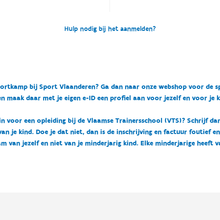
Hulp nodig bij het aanmelden?
n sportkamp bij Sport Vlaanderen? Ga dan naar onze webshop voor de 
n maak daar met je eigen e-ID een profiel aan voor jezelf en voor je 
 in voor een opleiding bij de Vlaamse Trainersschool (VTS)? Schrijf da
 je kind. Doe je dat niet, dan is de inschrijving en factuur foutief e
m van jezelf en niet van je minderjarig kind. Elke minderjarige heeft 