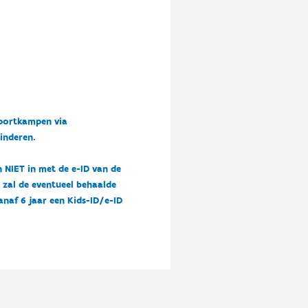
sportkampen via
kinderen.
n NIET in met de e-ID van de
n zal de eventueel behaalde
vanaf 6 jaar een Kids-ID/e-ID