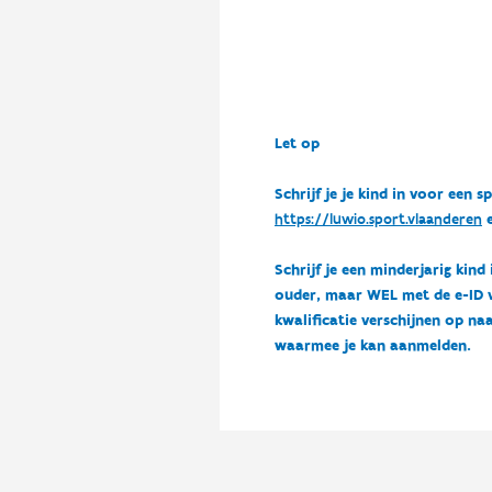
Let op
Schrijf je je kind in voor ee
https://luwio.sport.vlaanderen
e
Schrijf je een minderjarig kind
ouder, maar WEL met de e-ID van
kwalificatie verschijnen op naa
waarmee je kan aanmelden.