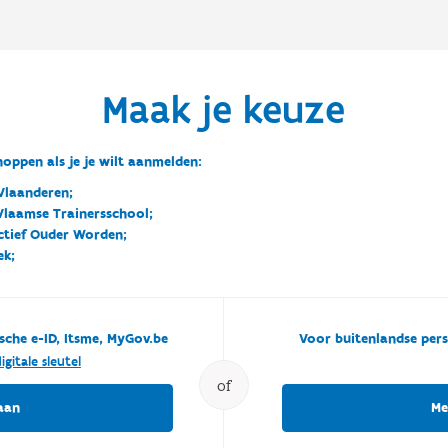
Maak je keuze
oppen als je je wilt aanmelden:
Vlaanderen;
 Vlaamse Trainersschool;
ctief Ouder Worden;
ek;
sche e-ID, Itsme, MyGov.be
Voor buitenlandse pers
igitale sleutel
of
aan
Me