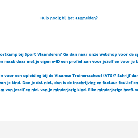
Hulp nodig bij het aanmelden?
n sportkamp bij Sport Vlaanderen? Ga dan naar onze webshop voor de 
n maak daar met je eigen e-ID een profiel aan voor jezelf en voor je 
 in voor een opleiding bij de Vlaamse Trainersschool (VTS)? Schrijf da
 je kind. Doe je dat niet, dan is de inschrijving en factuur foutief e
m van jezelf en niet van je minderjarig kind. Elke minderjarige heeft 