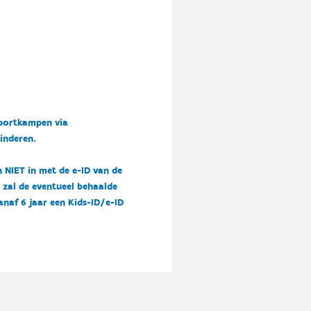
sportkampen via
kinderen.
n NIET in met de e-ID van de
n zal de eventueel behaalde
vanaf 6 jaar een Kids-ID/e-ID