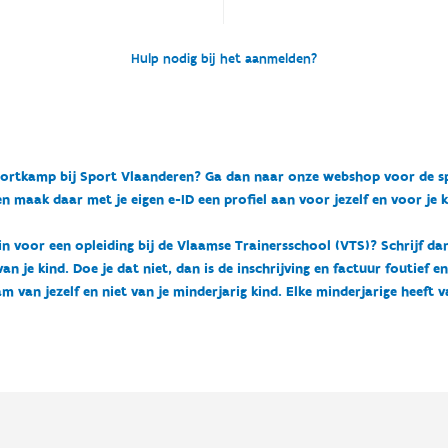
Hulp nodig bij het aanmelden?
n sportkamp bij Sport Vlaanderen? Ga dan naar onze webshop voor de 
n maak daar met je eigen e-ID een profiel aan voor jezelf en voor je 
 in voor een opleiding bij de Vlaamse Trainersschool (VTS)? Schrijf da
 je kind. Doe je dat niet, dan is de inschrijving en factuur foutief e
m van jezelf en niet van je minderjarig kind. Elke minderjarige heeft 