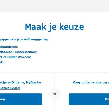
Maak je keuze
oppen als je je wilt aanmelden:
Vlaanderen;
 Vlaamse Trainersschool;
ctief Ouder Worden;
ek;
sche e-ID, Itsme, MyGov.be
Voor buitenlandse pers
igitale sleutel
of
aan
Me