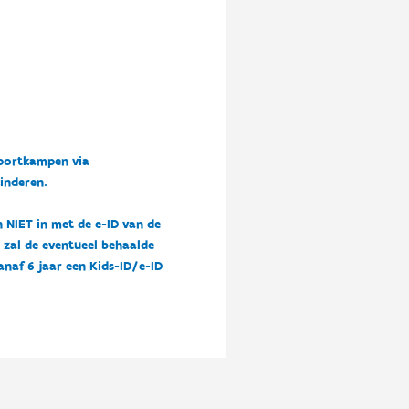
sportkampen via
kinderen.
n NIET in met de e-ID van de
n zal de eventueel behaalde
vanaf 6 jaar een Kids-ID/e-ID