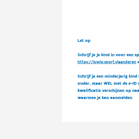
Let op
Schrijf je je kind in voor ee
https://luwio.sport.vlaanderen
e
Schrijf je een minderjarig kind
ouder, maar WEL met de e-ID van
kwalificatie verschijnen op naa
waarmee je kan aanmelden.